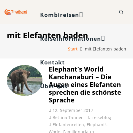
Kombireisen
mit Elefanten baden
Reiseinformationen
Start
mit Elefanten baden
Kontakt
Elephant’s World
Kanchanaburi – Die
Augen eines Elefanten
Über uns
sprechen die schönste
Sprache
12. September 2017
Bettina Tanner
reiseblog
Elefantenreiten
,
Elephant’s
World
,
Familienurlaub
,