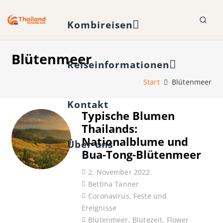
Kombireisen
Blütenmeer
Reiseinformationen
Start
Blütenmeer
Kontakt
Typische Blumen
Thailands:
Nationalblume und
Über uns
Bua-Tong-Blütenmeer
2. November 2022
Bettina Tanner
Coronavirus
,
Feste und
Ereignisse
Blütenmeer
,
Blütezeit
,
Flower