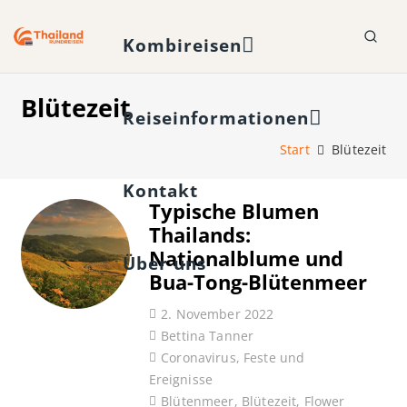
Kombireisen
Blütezeit
Reiseinformationen
Start
Blütezeit
Kontakt
Typische Blumen
Thailands:
Nationalblume und
Über uns
Bua-Tong-Blütenmeer
2. November 2022
Bettina Tanner
Coronavirus
,
Feste und
Ereignisse
Blütenmeer
,
Blütezeit
,
Flower