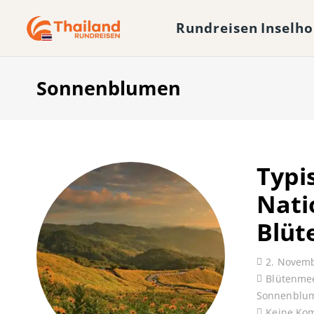
Rundreisen
Inselh
Sonnenblumen
Typi
Nati
Blüt
2. Novem
Blütenme
Sonnenblu
Keine Ko