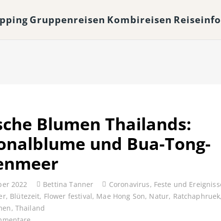
opping
Gruppenreisen
Kombireisen
Reiseinf
sche Blumen Thailands:
onalblume und Bua-Tong-
enmeer
ber 2022
Bettina Tanner
Coronavirus
,
Feste und Ereigniss
er
,
Blütezeit
,
Flower festival
,
Mae Hong Son
,
Natur
,
Ratchaphruek
men
,
Thailand
mmentare