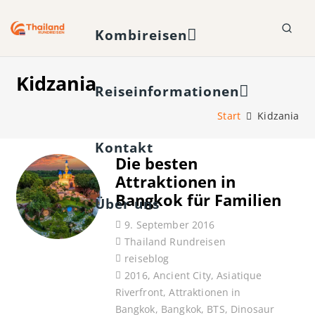
Kombireisen
Kidzania
Reiseinformationen
Start
Kidzania
Kontakt
Die besten
Attraktionen in
Bangkok für Familien
Über uns
9. September 2016
Thailand Rundreisen
reiseblog
2016
,
Ancient City
,
Asiatique
Riverfront
,
Attraktionen in
Bangkok
,
Bangkok
,
BTS
,
Dinosaur