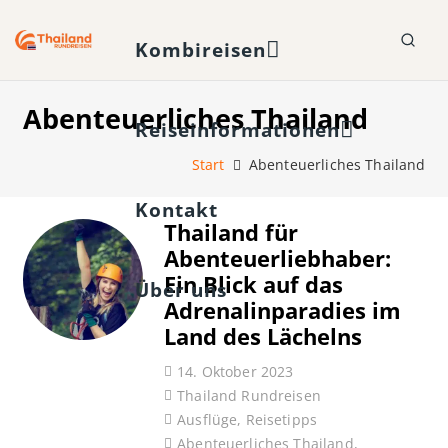
Kombireisen
Abenteuerliches Thailand
Reiseinformationen
Start
Abenteuerliches Thailand
Kontakt
Thailand für
Abenteuerliebhaber:
Ein Blick auf das
Über uns
Adrenalinparadies im
Land des Lächelns
14. Oktober 2023
Thailand Rundreisen
Ausflüge
,
Reisetipps
Abenteuerliches Thailand
,