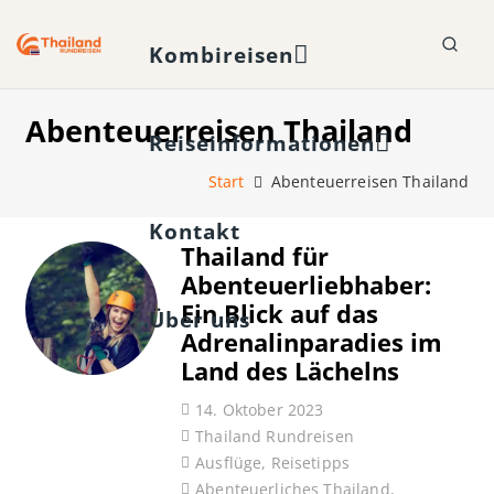
Kombireisen
Abenteuerreisen Thailand
Reiseinformationen
Start
Abenteuerreisen Thailand
Kontakt
Thailand für
Abenteuerliebhaber:
Ein Blick auf das
Über uns
Adrenalinparadies im
Land des Lächelns
14. Oktober 2023
Thailand Rundreisen
Ausflüge
,
Reisetipps
Abenteuerliches Thailand
,