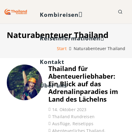
Kombireisen
Naturabenteuer Thailand
Reiseinformationen
Start
Naturabenteuer Thailand
Kontakt
Thailand für
Abenteuerliebhaber:
Ein Blick auf das
Über uns
Adrenalinparadies im
Land des Lächelns
14. Oktober 2023
Thailand Rundreisen
Ausflüge
,
Reisetipps
Abenteuerliches Thailand
,