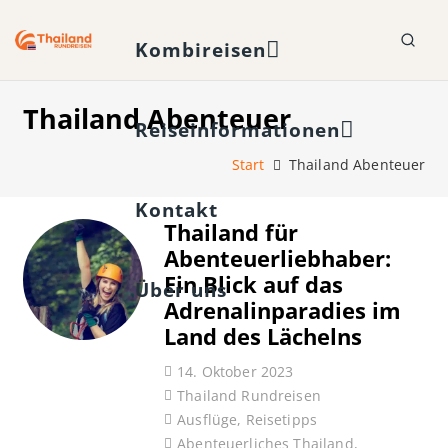
Kombireisen
Thailand Abenteuer
Reiseinformationen
Start
Thailand Abenteuer
Kontakt
Thailand für
Abenteuerliebhaber:
Ein Blick auf das
Über uns
Adrenalinparadies im
Land des Lächelns
14. Oktober 2023
Thailand Rundreisen
Ausflüge
,
Reisetipps
Abenteuerliches Thailand
,