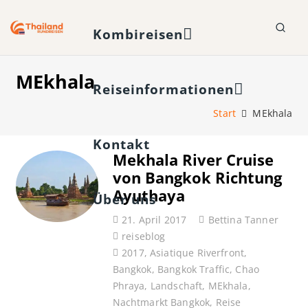
Kombireisen
MEkhala
Reiseinformationen
Start
MEkhala
Kontakt
Mekhala River Cruise
von Bangkok Richtung
Ayuthaya
Über uns
21. April 2017
Bettina Tanner
reiseblog
2017
,
Asiatique Riverfront
,
Bangkok
,
Bangkok Traffic
,
Chao
Phraya
,
Landschaft
,
MEkhala
,
Nachtmarkt Bangkok
,
Reise