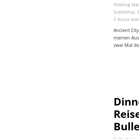
Floating Ma
Sukhothai
,
Keine Ko
Ancient Cit
meinen Ausf
zwei Mal d
Dinn
Reis
Bull