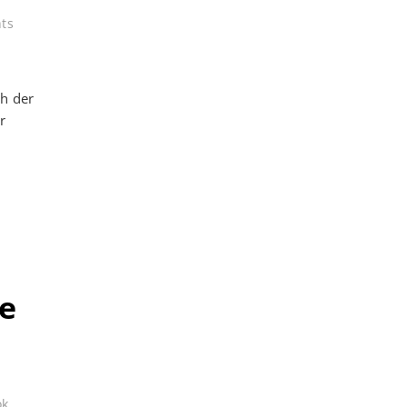
hts
h der
r
ue
ok
,