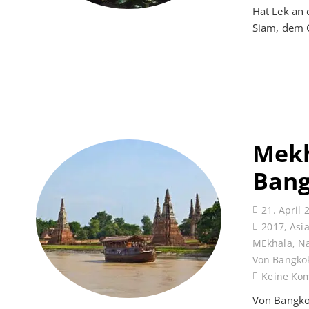
Hat Lek an
Siam, dem G
Mekh
Bang
21. April 
2017
,
Asia
MEkhala
,
Na
Von Bangko
Keine Ko
Von Bangkok