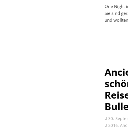
One Night i
Sie sind g
und wollte
Anci
schö
Reis
Bull
30. Septe
2016
,
Anci