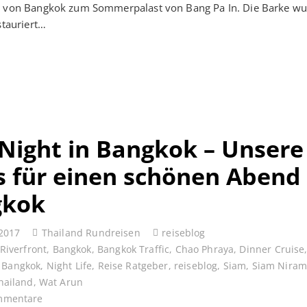
e von Bangkok zum Sommerpalast von Bang Pa In. Die Barke w
stauriert…
Night in Bangkok – Unsere
s für einen schönen Abend 
gkok
 2017
Thailand Rundreisen
reiseblog
Riverfront
,
Bangkok
,
Bangkok Traffic
,
Chao Phraya
,
Dinner Cruise
 Bangkok
,
Night Life
,
Reise Ratgeber
,
reiseblog
,
Siam
,
Siam Niram
hailand
,
Wat Arun
mmentare