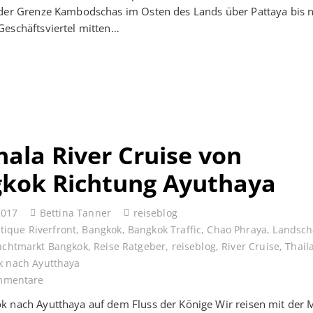
 der Grenze Kambodschas im Osten des Lands über Pattaya bis 
eschäftsviertel mitten…
ala River Cruise von
kok Richtung Ayuthaya
2017
Bettina Tanner
reiseblog
tique Riverfront
,
Bangkok
,
Bangkok Traffic
,
Chao Phraya
,
Landsch
chtmarkt Bangkok
,
Reise Ratgeber
,
reiseblog
,
River Cruise
,
Thail
k nach Ayutthaya
mmentare
 nach Ayutthaya auf dem Fluss der Könige Wir reisen mit der 