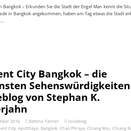
n Bangkok – Erkunden Sie die Stadt der Engel Man kennt die Situ
erade in Bangkok angekommen, haben am Tag etwas die Stadt er
n…
ent City Bangkok – die
nsten Sehenswürdigkeiten
eblog von Stephan K.
erjahn
mber 2016
Bettina Tanner
reiseblog
ent City
,
Ayutthaya
,
Bangkok
,
Chao Phraya
,
Chiang Mai
,
Chiang R