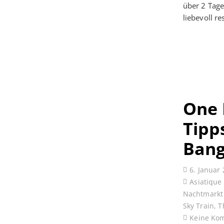
über 2 Tag
liebevoll re
One 
Tipp
Ban
6. Januar
Asiatique 
Nachtmarkt
Sky Train
,
T
Keine Ko