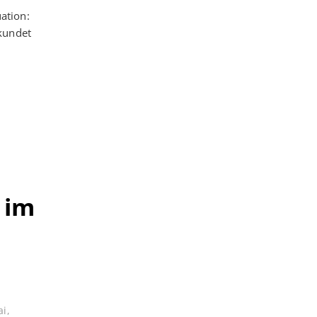
ation:
kundet
 im
ai
,