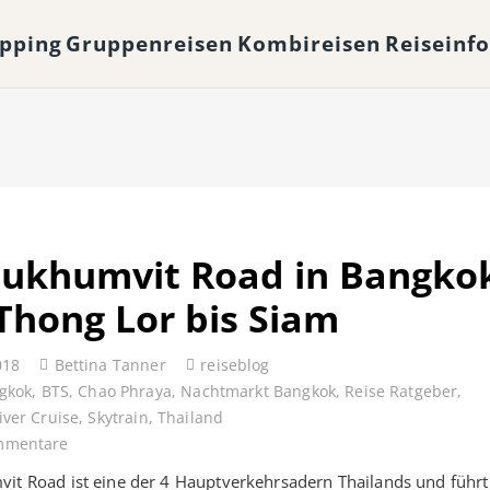
opping
Gruppenreisen
Kombireisen
Reiseinf
Sukhumvit Road in Bangkok
Thong Lor bis Siam
018
Bettina Tanner
reiseblog
gkok
,
BTS
,
Chao Phraya
,
Nachtmarkt Bangkok
,
Reise Ratgeber
,
iver Cruise
,
Skytrain
,
Thailand
mmentare
it Road ist eine der 4 Hauptverkehrsadern Thailands und führt