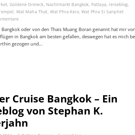
rket
,
Goldene Dreieck
,
Nachtmarkt Bangkok
,
Pattaya
,
reiseblog
,
Tempel
,
Wat Maha That
,
Wat Phra Keio
,
Wat Phra Si Sanphet
mmentare
y Bangkok oder von den Thais Muang Boran genannt hat mir von
lügen in Bangkok am besten gefallen, deswegen hat es mich be
orthin gezogen und…
er Cruise Bangkok – Ein
eblog von Stephan K.
erjahn