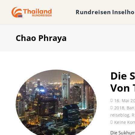
Rundreisen
Inselh
Chao Phraya
Die 
Von 
16. Mai 2
2018
,
Ban
reiseblog
,
R
Keine Ko
Die Sukhumv