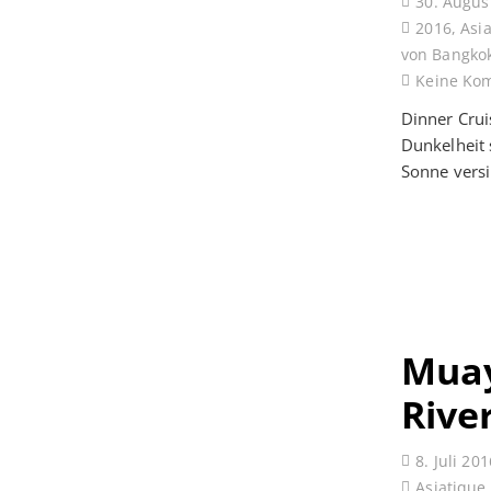
30. Augus
2016
,
Asia
von Bangko
Keine Ko
Dinner Cru
Dunkelheit 
Sonne vers
Muay
Rive
8. Juli 201
Asiatique 