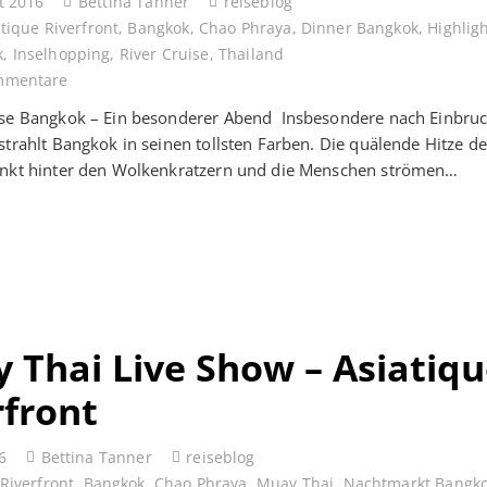
t 2016
Bettina Tanner
reiseblog
tique Riverfront
,
Bangkok
,
Chao Phraya
,
Dinner Bangkok
,
Highlig
k
,
Inselhopping
,
River Cruise
,
Thailand
mmentare
ise Bangkok – Ein besonderer Abend Insbesondere nach Einbruc
strahlt Bangkok in seinen tollsten Farben. Die quälende Hitze de
inkt hinter den Wolkenkratzern und die Menschen strömen…
 Thai Live Show – Asiatiq
rfront
6
Bettina Tanner
reiseblog
Riverfront
,
Bangkok
,
Chao Phraya
,
Muay Thai
,
Nachtmarkt Bangk