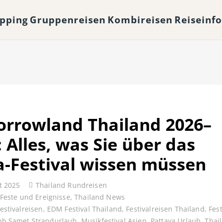
opping
Gruppenreisen
Kombireisen
Reiseinf
rrowland Thailand 2026–
 Alles, was Sie über das
-Festival wissen müssen
t 2025
Thailand Rundreisen
Feste und Ereignisse
,
Thailand News
estivalreisen
,
EDM Festival Thailand
,
Festivalreisen Thailand
,
Fest
oh Samet Strandurlaub
,
Musikfestival Asien
,
Pattaya Urlaub
,
Thai