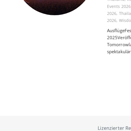
Events 2026
2026
,
Thail
2026
,
Wisdo
AusflügeFes
2025Veröffe
Tomorrowlan
spektakulär
Lizenzierter Re