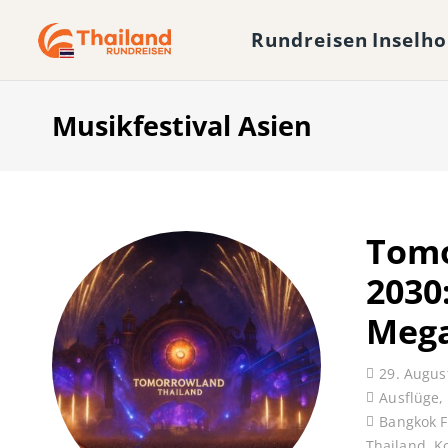
Rundreisen
Inselh
Musikfestival Asien
Tomo
2030:
Mega
29. Augus
Ausflüge
,
Bangkok F
Thailand
,
K