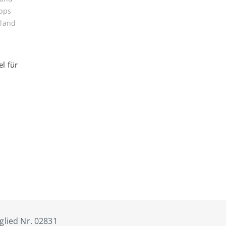
ipps
land
l für
tglied Nr. 02831