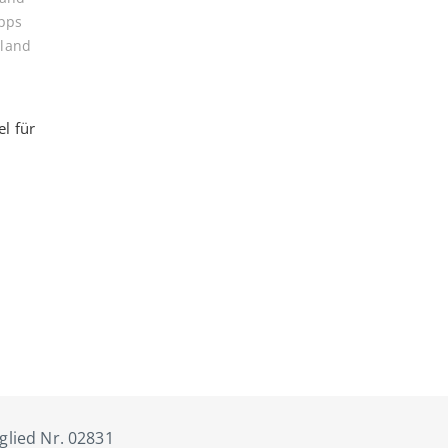
ipps
land
l für
tglied Nr. 02831