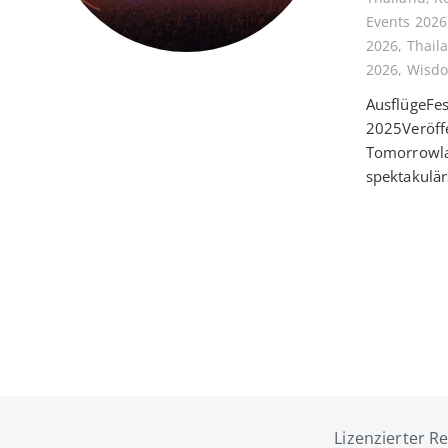
Events 2026
2026
,
Thail
2026
,
Wisdo
AusflügeFes
2025Veröffe
Tomorrowlan
spektakulär
Lizenzierter Re