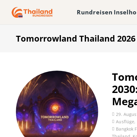
Rundreisen
Inselh
Tomorrowland Thailand 2026
Tomo
2030:
Mega
29. Augus
Ausflüge
,
Bangkok F
Thailand
,
K