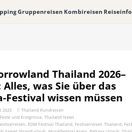
opping
Gruppenreisen
Kombireisen
Reiseinf
rrowland Thailand 2026–
 Alles, was Sie über das
-Festival wissen müssen
t 2025
Thailand Rundreisen
Feste und Ereignisse
,
Thailand News
estivalreisen
,
EDM Festival Thailand
,
Festivalreisen Thailand
,
Fest
oh Samet Strandurlaub
,
Musikfestival Asien
,
Pattaya Urlaub
,
Thai