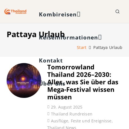
Kombireisen
Pattaya Urlaub
Reiseinformationen
Start
Pattaya Urlaub
Kontakt
Tomorrowland
Thailand 2026–2030:
Alles, was Sie über das
Über uns
Mega-Festival wissen
müssen
29. August 2025
Thailand Rundreisen
Ausflüge
,
Feste und Ereignisse
,
Thailand News