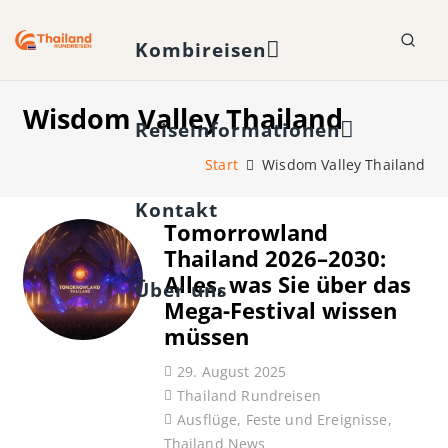
Kombireisen
Wisdom Valley Thailand
Reiseinformationen
Start
Wisdom Valley Thailand
Kontakt
Tomorrowland
Thailand 2026–2030:
Alles, was Sie über das
Über uns
Mega-Festival wissen
müssen
29. August 2025
Thailand Rundreisen
Ausflüge
,
Feste und Ereignisse
,
Thailand News