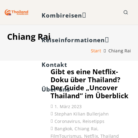
Kombireisen
Chiang Rai
Reiseinformationen
Start
Chiang Rai
Kontakt
Gibt es eine Netflix-
Doku über Thailand?
Der Guide „Uncover
Über uns
Thailand“ im Überblick
1. März 2023
Stephan Kilian Bullerjahn
Coronavirus
,
Reisetipps
Bangkok
,
Chiang Rai
,
FilmTourismus
,
Netflix
,
Thailand