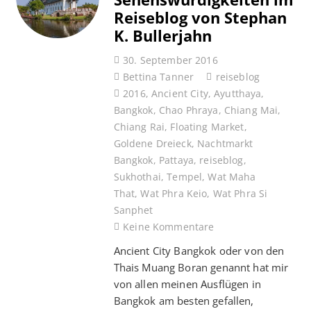
Reiseblog von Stephan
K. Bullerjahn
30. September 2016
Bettina Tanner
reiseblog
2016
,
Ancient City
,
Ayutthaya
,
Bangkok
,
Chao Phraya
,
Chiang Mai
,
Chiang Rai
,
Floating Market
,
Goldene Dreieck
,
Nachtmarkt
Bangkok
,
Pattaya
,
reiseblog
,
Sukhothai
,
Tempel
,
Wat Maha
That
,
Wat Phra Keio
,
Wat Phra Si
Sanphet
Keine Kommentare
Ancient City Bangkok oder von den
Thais Muang Boran genannt hat mir
von allen meinen Ausflügen in
Bangkok am besten gefallen,