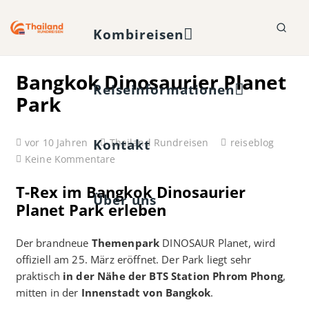
Kombireisen
Bangkok Dinosaurier Planet
Reiseinformationen
Park
Kontakt
vor 10 Jahren
Thailand Rundreisen
reiseblog
Keine Kommentare
T-Rex im Bangkok Dinosaurier
Über uns
Planet Park erleben
Der brandneue
Themenpark
DINOSAUR Planet, wird
offiziell am 25. März eröffnet. Der Park liegt sehr
praktisch
in der Nähe der BTS Station Phrom Phong
,
mitten in der
Innenstadt von Bangkok
.