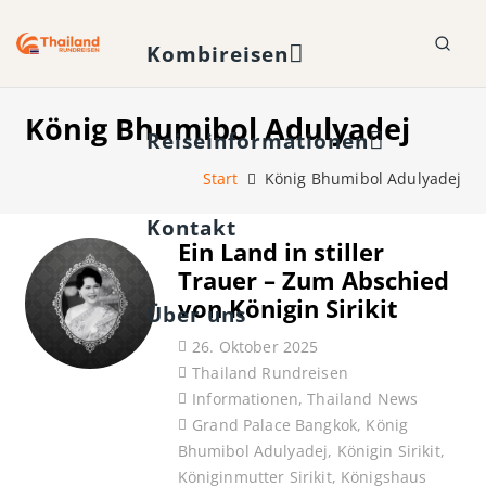
Kombireisen
König Bhumibol Adulyadej
Reiseinformationen
Start
König Bhumibol Adulyadej
Kontakt
Ein Land in stiller
Trauer – Zum Abschied
von Königin Sirikit
Über uns
26. Oktober 2025
Thailand Rundreisen
Informationen
,
Thailand News
Grand Palace Bangkok
,
König
Bhumibol Adulyadej
,
Königin Sirikit
,
Königinmutter Sirikit
,
Königshaus