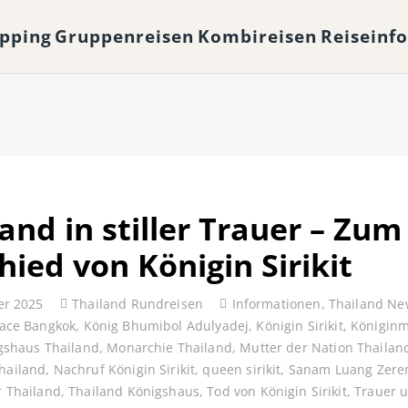
opping
Gruppenreisen
Kombireisen
Reiseinf
and in stiller Trauer – Zum
hied von Königin Sirikit
er 2025
Thailand Rundreisen
Informationen
,
Thailand Ne
ace Bangkok
,
König Bhumibol Adulyadej
,
Königin Sirikit
,
Königinm
gshaus Thailand
,
Monarchie Thailand
,
Mutter der Nation Thailan
hailand
,
Nachruf Königin Sirikit
,
queen sirikit
,
Sanam Luang Zere
r Thailand
,
Thailand Königshaus
,
Tod von Königin Sirikit
,
Trauer 