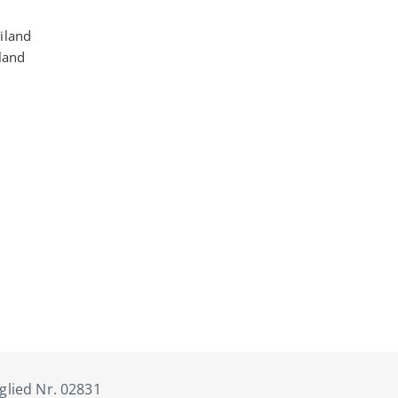
iland
iland
tglied Nr. 02831