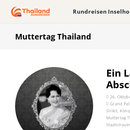
Rundreisen
Inselh
Muttertag Thailand
Ein L
Absc
26. Oktob
Grand Pal
Sirikit
,
Köni
Muttertag T
Staatstraue