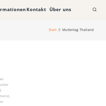
ormationen
Kontakt
Über uns
Start
Muttertag Thailand
ws
utter
d
,
monie
,
um