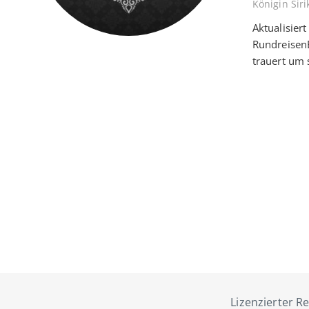
Königin Siri
Aktualisier
RundreisenE
trauert um
Lizenzierter Re