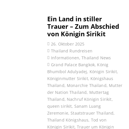
Ein Land in stiller
Trauer – Zum Abschied
von Königin Sirikit
26. Oktober 2025
Thailand Rundreisen
Informationen
,
Thailand News
Grand Palace Bangkok
,
König
Bhumibol Adulyadej
,
Königin Sirikit
,
Königinmutter Sirikit
,
Königshaus
Thailand
,
Monarchie Thailand
,
Mutter
der Nation Thailand
,
Muttertag
Thailand
,
Nachruf Königin Sirikit
,
queen sirikit
,
Sanam Luang
Zeremonie
,
Staatstrauer Thailand
,
Thailand Königshaus
,
Tod von
Königin Sirikit
,
Trauer um Königin