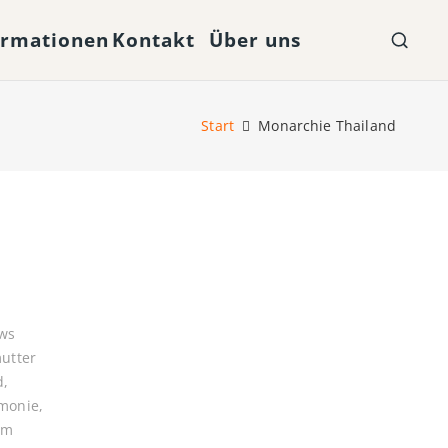
ormationen
Kontakt
Über uns
Start
Monarchie Thailand
ws
utter
d
,
monie
,
um