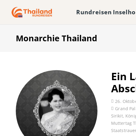
Rundreisen
Inselh
Monarchie Thailand
Ein L
Absc
26. Oktob
Grand Pal
Sirikit
,
Köni
Muttertag T
Staatstraue