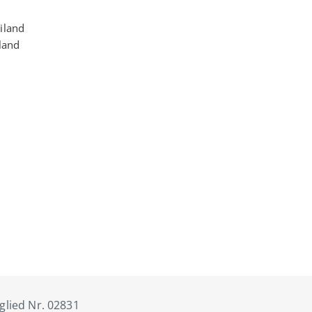
iland
iland
tglied Nr. 02831