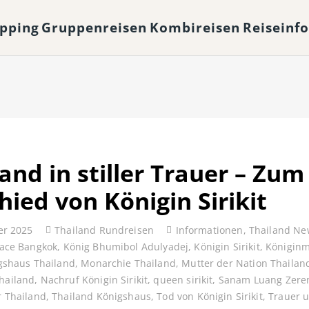
opping
Gruppenreisen
Kombireisen
Reiseinf
and in stiller Trauer – Zum
hied von Königin Sirikit
er 2025
Thailand Rundreisen
Informationen
,
Thailand Ne
ace Bangkok
,
König Bhumibol Adulyadej
,
Königin Sirikit
,
Königinm
gshaus Thailand
,
Monarchie Thailand
,
Mutter der Nation Thailan
hailand
,
Nachruf Königin Sirikit
,
queen sirikit
,
Sanam Luang Zere
r Thailand
,
Thailand Königshaus
,
Tod von Königin Sirikit
,
Trauer 