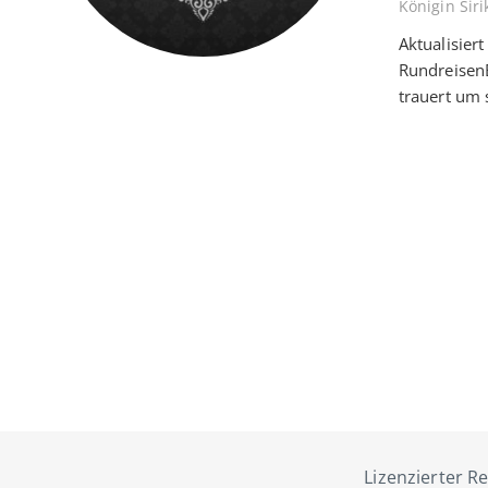
Königin Siri
Aktualisier
RundreisenE
trauert um
Lizenzierter Re