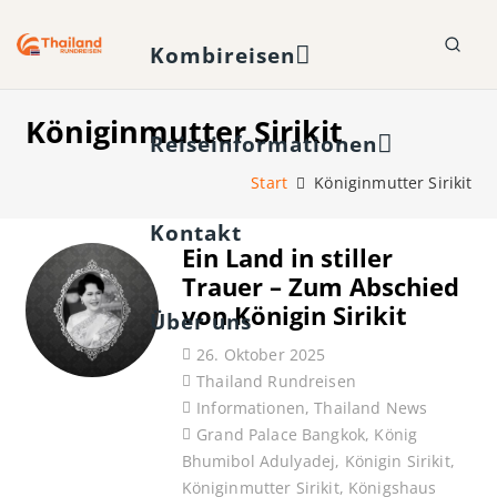
Kombireisen
Königinmutter Sirikit
Reiseinformationen
Start
Königinmutter Sirikit
Kontakt
Ein Land in stiller
Trauer – Zum Abschied
von Königin Sirikit
Über uns
26. Oktober 2025
Thailand Rundreisen
Informationen
,
Thailand News
Grand Palace Bangkok
,
König
Bhumibol Adulyadej
,
Königin Sirikit
,
Königinmutter Sirikit
,
Königshaus