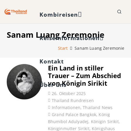
Kombireisen
Sanam Luang Zeremonie
Reiseinformationen
Start
Sanam Luang Zeremonie
Kontakt
Ein Land in stiller
Trauer – Zum Abschied
von Königin Sirikit
Über uns
26. Oktober 2025
Thailand Rundreisen
Informationen
,
Thailand News
Grand Palace Bangkok
,
König
Bhumibol Adulyadej
,
Königin Sirikit
,
Königinmutter Sirikit
,
Königshaus