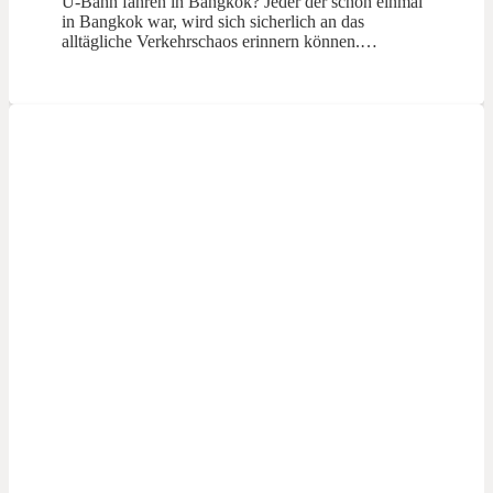
U-Bahn fahren in Bangkok? Jeder der schon einmal
in Bangkok war, wird sich sicherlich an das
alltägliche Verkehrschaos erinnern können.…